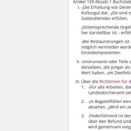
Artikel 139 Absatz 1 Buchsta
Die Erhaltung von Denkm
1
Kulturgut dar.
Sie sind 
3
Gottesdienstes erfüllen.
Stilentsprechende Orgel
5
her darstellbar ist – erf
Bei Restaurierungen ist
7
möglich vermieden werd
Einzelkomponenten.
Instrumente oder Teile 
1
derselben, die jünger al
Wert haben.
Im Zweifel
3
Über die
Richtlinien für
Für alle Arbeiten, d
1
Landeskirchenamt od
In Bagatellfällen k
1
absehen.
Wird ein z
2
Federführend ist de
1
über den Befund und 
wird gemeinsam vorg