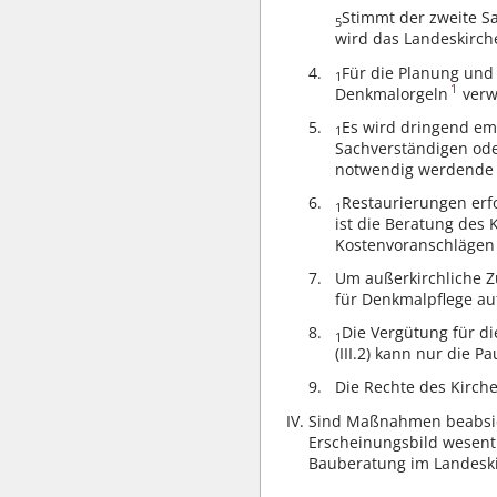
Stimmt der zweite S
5
wird das Landeskirc
Für die Planung und
1
1
Denkmalorgeln
verw
Es wird dringend em
1
Sachverständigen ode
notwendig werdende A
Restaurierungen erf
1
ist die Beratung des
Kostenvoranschlägen 
Um außerkirchliche 
für Denkmalpflege a
Die Vergütung für di
1
(III.2) kann nur die 
Die Rechte des Kirch
Sind Maßnahmen beabsicht
Erscheinungsbild wesent
Bauberatung im Landeski