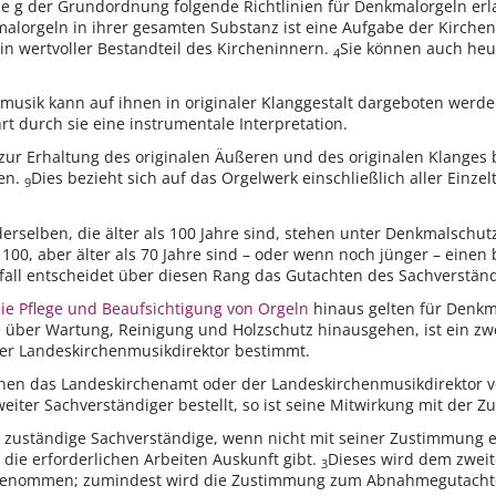
be g der Grundordnung folgende Richtlinien für Denkmalorgeln erl
alorgeln in ihrer gesamten Substanz ist eine Aufgabe der Kirche
ein wertvoller Bestandteil des Kircheninnern.
Sie können auch heut
4
musik kann auf ihnen in originaler Klanggestalt dargeboten werd
ährt durch sie eine instrumentale Interpretation.
 zur Erhaltung des originalen Äußeren und des originalen Klanges 
en.
Dies bezieht sich auf das Orgelwerk einschließlich aller Einzel
9
derselben, die älter als 100 Jahre sind, stehen unter Denkmalschut
s 100, aber älter als 70 Jahre sind – oder wenn noch jünger – eine
sfall entscheidet über diesen Rang das Gutachten des Sachverstän
 die Pflege und Beaufsichtigung von Orgeln
hinaus gelten für Denkm
ie über Wartung, Reinigung und Holzschutz hinausgehen, ist ein z
er Landeskirchenmusikdirektor bestimmt.
önnen das Landeskirchenamt oder der Landeskirchenmusikdirektor 
weiter Sachverständiger bestellt, so ist seine Mitwirkung mit de
r zuständige Sachverständige, wenn nicht mit seiner Zustimmung 
die erforderlichen Arbeiten Auskunft gibt.
Dieses wird dem zweit
3
enommen; zumindest wird die Zustimmung zum Abnahmegutachte