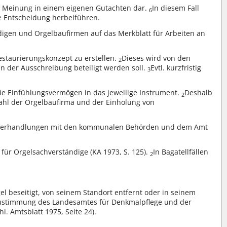
ne Meinung in einem eigenen Gutachten dar.
In diesem Fall
6
 Entscheidung herbeiführen.
igen und Orgelbaufirmen auf das Merkblatt für Arbeiten an
estaurierungskonzept zu erstellen.
Dieses wird von den
2
n der Ausschreibung beteiligt werden soll.
Evtl. kurzfristig
3
e Einfühlungsvermögen in das jeweilige Instrument.
Deshalb
2
ahl der Orgelbaufirma und der Einholung von
, Verhandlungen mit den kommunalen Behörden und dem Amt
für Orgelsachverständige (KA 1973, S. 125).
In Bagatellfällen
2
 beseitigt, von seinem Standort entfernt oder in seinem
e Zustimmung des Landesamtes für Denkmalpflege und der
chl. Amtsblatt 1975, Seite 24).