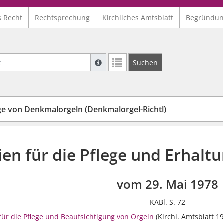
s Recht
Rechtsprechung
Kirchliches Amtsblatt
Begründu
Suche mit Platzhalter "*", Bsp. Pfarrer*,
Suchen
Weitere Suchoperatoren finden Sie in un
lege von Denkmalorgeln (Denkmalorgel-Richtl)
nien für die Pflege und Erhal
vom 29. Mai 1978
KABl. S. 72
 für die Pflege und Beaufsichtigung von Orgeln
(Kirchl. Amtsblatt 