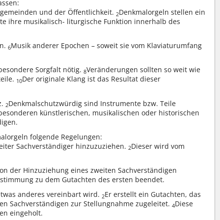
assen:
ngemeinden und der Öffentlichkeit.
Denkmalorgeln stellen ein
2
e ihre musikalisch- liturgische Funktion innerhalb des
en.
Musik anderer Epochen – soweit sie vom Klaviaturumfang
6
besondere Sorgfalt nötig.
Veränderungen sollten so weit wie
8
teile.
Der originale Klang ist das Resultat dieser
10
z.
Denkmalschutzwürdig sind Instrumente bzw. Teile
2
n besonderen künstlerischen, musikalischen oder historischen
digen.
alorgeln folgende Regelungen:
weiter Sachverständiger hinzuzuziehen.
Dieser wird vom
2
von der Hinzuziehung eines zweiten Sachverständigen
r Zustimmung zu dem Gutachten des ersten beendet.
etwas anderes vereinbart wird.
Er erstellt ein Gutachten, das
2
en Sachverständigen zur Stellungnahme zugeleitet.
Diese
4
n eingeholt.