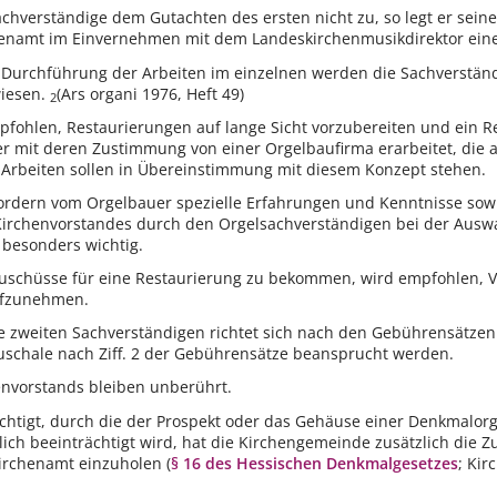
achverständige dem Gutachten des ersten nicht zu, so legt er sei
henamt im Einvernehmen mit dem Landeskirchenmusikdirektor eine
 Durchführung der Arbeiten im einzelnen werden die Sachverständ
iesen.
(Ars organi 1976, Heft 49)
2
pfohlen, Restaurierungen auf lange Sicht vorzubereiten und ein R
r mit deren Zustimmung von einer Orgelbaufirma erarbeitet, die a
rbeiten sollen in Übereinstimmung mit diesem Konzept stehen.
ordern vom Orgelbauer spezielle Erfahrungen und Kenntnisse sowi
 Kirchenvorstandes durch den Orgelsachverständigen bei der Ausw
besonders wichtig.
Zuschüsse für eine Restaurierung zu bekommen, wird empfohlen
ufzunehmen.
e zweiten Sachverständigen richtet sich nach den Gebührensätzen 
Pauschale nach Ziff. 2 der Gebührensätze beansprucht werden.
envorstands bleiben unberührt.
igt, durch die der Prospekt oder das Gehäuse einer Denkmalorgel
lich beeinträchtigt wird, hat die Kirchengemeinde zusätzlich di
rchenamt einzuholen (
§ 16 des Hessischen Denkmalgesetzes
; Kir