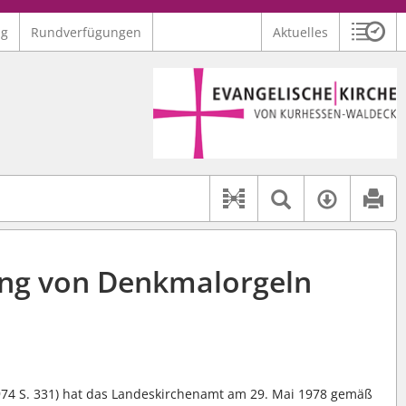
ng
Rundverfügungen
Aktuelles
Sitzu
Logo Ev. Kirche von Kurhessen-Waldeck
 findet auch: "Pfarrerinitiative" oder "Pfarrerausschuss".
serer Hilfe.
Textsuche 
Verfüg
Dokument-Beziehu
tung von Denkmalorgeln
1974 S. 331) hat das Landeskirchenamt am 29. Mai 1978 gemäß