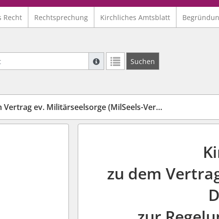
s Recht
Rechtsprechung
Kirchliches Amtsblatt
Begründu
Suche mit Platzhalter "*", Bsp. Pfarrer*,
Suchen
Weitere Suchoperatoren finden Sie in un
rtrag ev. Militärseelsorge (MilSeels-Vertr-G)
K
zu dem Vertra
D
zur Regelu