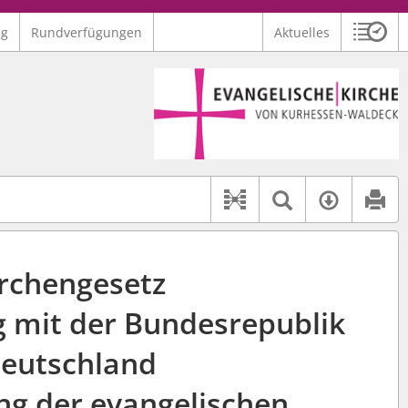
ng
Rundverfügungen
Aktuelles
Sitzu
Logo Ev. Kirche von Kurhessen-Waldeck
 findet auch: "Pfarrerinitiative" oder "Pfarrerausschuss".
serer Hilfe.
Textsuche 
Verfüg
Dokument-Beziehu
irchengesetz
g mit der Bundesrepublik
eutschland
ng der evangelischen