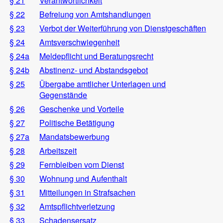
§ 21
Verantwortlichkeit
§ 22
Befreiung von Amtshandlungen
§ 23
Verbot der Weiterführung von Dienstgeschäften
§ 24
Amtsverschwiegenheit
§ 24a
Meldepflicht und Beratungsrecht
§ 24b
Abstinenz- und Abstandsgebot
§ 25
Übergabe amtlicher Unterlagen und
Gegenstände
§ 26
Geschenke und Vorteile
§ 27
Politische Betätigung
§ 27a
Mandatsbewerbung
§ 28
Arbeitszeit
§ 29
Fernbleiben vom Dienst
§ 30
Wohnung und Aufenthalt
§ 31
Mitteilungen in Strafsachen
§ 32
Amtspflichtverletzung
§ 33
Schadensersatz