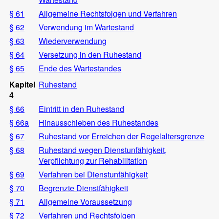
§ 61
Allgemeine Rechtsfolgen und Verfahren
§ 62
Verwendung im Wartestand
§ 63
Wiederverwendung
§ 64
Versetzung in den Ruhestand
§ 65
Ende des Wartestandes
Kapitel
Ruhestand
4
§ 66
Eintritt in den Ruhestand
§ 66a
Hinausschieben des Ruhestandes
§ 67
Ruhestand vor Erreichen der Regelaltersgrenze
§ 68
Ruhestand wegen Dienstunfähigkeit,
Verpflichtung zur Rehabilitation
§ 69
Verfahren bei Dienstunfähigkeit
§ 70
Begrenzte Dienstfähigkeit
§ 71
Allgemeine Voraussetzung
§ 72
Verfahren und Rechtsfolgen