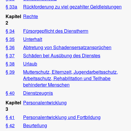
§ 33a
Rückforderung zu viel gezahlter Geldleistungen
Kapitel
Rechte
2
§ 34
Fürsorgepflicht des Dienstherrn
§ 35
Unterhalt
§ 36
Abtretung von Schadensersatzansprüchen
§ 37
Schäden bei Ausübung des Dienstes
§ 38
Urlaub
§ 39
Mutterschutz, Elternzeit, Jugendarbeitsschutz,
Arbeitsschutz, Rehabilitation und Teilhabe
behinderter Menschen
§ 40
Dienstzeugnis
Kapitel
Personalentwicklung
3
§ 41
Personalentwicklung und Fortbildung
§ 42
Beurteilung