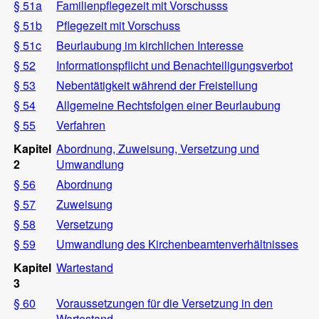
§ 51a
Familienpflegezeit mit Vorschusss
§ 51b
Pflegezeit mit Vorschuss
§ 51c
Beurlaubung im kirchlichen Interesse
§ 52
Informationspflicht und Benachteiligungsverbot
§ 53
Nebentätigkeit während der Freistellung
§ 54
Allgemeine Rechtsfolgen einer Beurlaubung
§ 55
Verfahren
Kapitel
Abordnung, Zuweisung, Versetzung und
2
Umwandlung
§ 56
Abordnung
§ 57
Zuweisung
§ 58
Versetzung
§ 59
Umwandlung des Kirchenbeamtenverhältnisses
Kapitel
Wartestand
3
§ 60
Voraussetzungen für die Versetzung in den
Wartestand