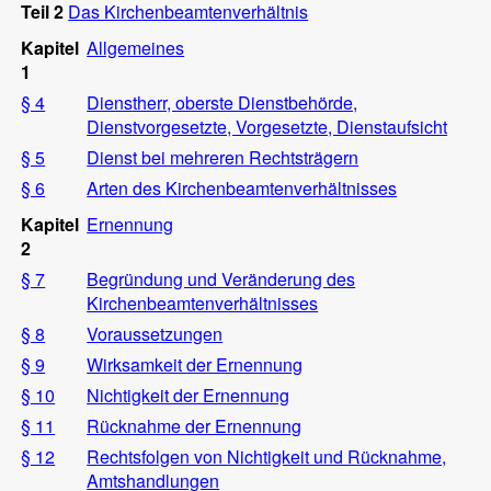
Teil 2
Das Kirchenbeamtenverhältnis
Kapitel
Allgemeines
1
§ 4
Dienstherr, oberste Dienstbehörde,
Dienstvorgesetzte, Vorgesetzte, Dienstaufsicht
§ 5
Dienst bei mehreren Rechtsträgern
§ 6
Arten des Kirchenbeamtenverhältnisses
Kapitel
Ernennung
2
§ 7
Begründung und Veränderung des
Kirchenbeamtenverhältnisses
§ 8
Voraussetzungen
§ 9
Wirksamkeit der Ernennung
§ 10
Nichtigkeit der Ernennung
§ 11
Rücknahme der Ernennung
§ 12
Rechtsfolgen von Nichtigkeit und Rücknahme,
Amtshandlungen