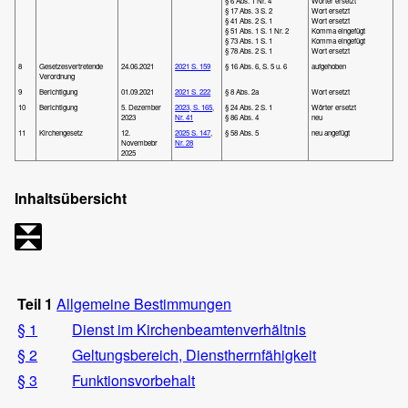
§ 6 Abs. 1 Nr. 4
Wörter ersetzt
§ 17 Abs. 3 S. 2
Wort ersetzt
§ 41 Abs. 2 S. 1
Wort ersetzt
§ 51 Abs. 1 S. 1 Nr. 2
Komma eingefügt
§ 73 Abs. 1 S. 1
Komma eingefügt
§ 78 Abs. 2 S. 1
Wort ersetzt
8
Gesetzesvertretende
24.06.2021
2021 S. 159
§ 16 Abs. 6, S. 5 u. 6
aufgehoben
Verordnung
9
Berichtigung
01.09.2021
2021 S. 222
§ 8 Abs. 2a
Wort ersetzt
10
Berichtigung
5. Dezember
2023, S. 165
,
§ 24 Abs. 2 S. 1
Wörter ersetzt
2023
Nr. 41
§ 86 Abs. 4
neu
11
Kirchengesetz
12.
2025 S. 147
,
§ 58 Abs. 5
neu angefügt
Novembebr
Nr. 28
2025
Inhaltsübersicht
Teil 1
Allgemeine Bestimmungen
§ 1
Dienst im Kirchenbeamtenverhältnis
§ 2
Geltungsbereich, Dienstherrnfähigkeit
§ 3
Funktionsvorbehalt