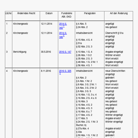
Lfd.Nr.
Änderndes Recht
Datum
Fundstelle
Paragrafen
Art der Änderung
ABl. EKD
1
Kirchengesetz
12.11.2014
2014 S.
§ 4 Abs. 5
angefügt
1
§ 24 Abs. 2
neu gefasst
342
2
Kirchengesetz
12.11.2014
2014 S.
Inhaltsübersicht
Überschrift § 51a
2
eingefügt
346
§ 15 Abs. 4 S. 4
angefügt
§ 51a
eingefügt
§ 52 Abs. 2 S. 3
angefügt
3
Berichtigung
30.5.2016
2016 S. 147
§ 10 Abs. 1 S. 4
Angabe eingefügt
§ 26 Abs. 1 S 2
Wörter ersetzt
§ 35 Abs. 2 S. 3
Wort ersetzt
§ 48 Abs. 1 S. 2 Nr. 1
Angabe eingefügt
§ 56 Abs. 4 S. 1
Wort ersetzt
4
Kirchengesetz
8.11.2016
2016 S. 325
Inhaltsübersicht
neue Überschriften
3
eingefügt
§ 4 Abs. 2
geändert
§ 6 Abs. 1 Nr. 2
neu gefasst
§ 8 Abs. 3 S. 2 Nr. 1
Wort ersetzt
§ 8 Abs. 3 S. 2 Nr. 2
Wort ersetzt
§ 8 Abs. 3 S. 5
angefügt
§ 16 Abs. 1 S. 3 u. 4
angefügt
§ 16 Abs. 2 S. 4 u. 6
eingefügt
§ 16 Abs. 3
neu gefasst
§ 16 Abs. 4 S. 2
neu gefasst
§ 16 Abs. 4 S. 3
angefügt
§ 16 Abs. 6 u. 7
neu gefasst
§ 17 Abs. 4 S. 2
Wörter eingefügt
§ 17 Abs. 5
Angabe ersetzt
§ 24 Abs. 2 S. 1 Nr. 3
Wörter eingefügt
Buchst. b)
§ 27a Abs. 4
Angabe ersetzt
§ 33a
eingefügt
§ 50 Abs. 1 S. 1 Nr. 2
geändert