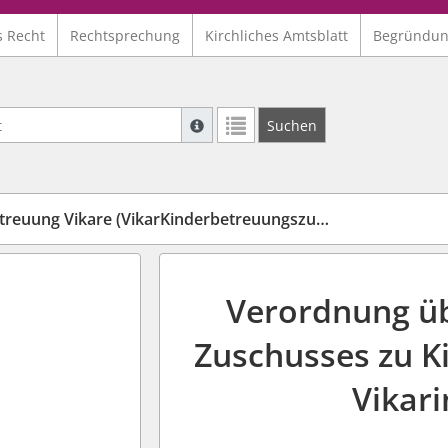
s Recht
Rechtsprechung
Kirchliches Amtsblatt
Begründu
Suche mit Platzhalter "*", Bsp. Pfarrer*,
Suchen
Weitere Suchoperatoren finden Sie in un
ung Vikare (VikarKinderbetreuungszuschuss-VO)
Verordnung üb
Zuschusses zu K
Vikar