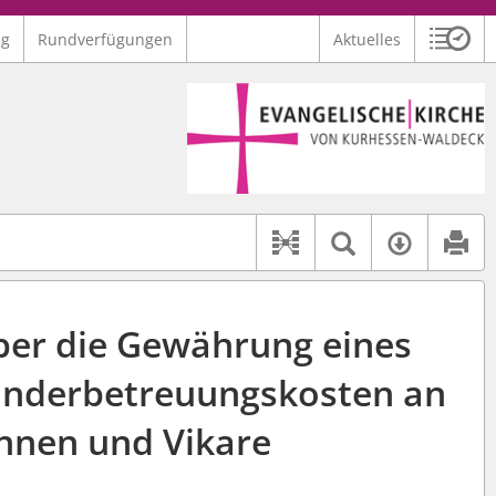
ng
Rundverfügungen
Aktuelles
Sitzu
Logo Ev. Kirche von Kurhessen-Waldeck
 findet auch: "Pfarrerinitiative" oder "Pfarrerausschuss".
serer Hilfe.
Textsuche 
Verfüg
Dokument-Beziehu
er die Gewährung eines
inderbetreuungskosten an
innen und Vikare