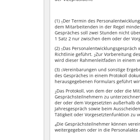
(1)
Der Termin des Personalentwicklung
1
dem Mitarbeitenden in der Regel mind
Gespräches soll zwei Stunden nicht übe
1 Satz 2 nur zwischen dem oder der Vor
(2)
Das Personalentwicklungsgespräch 
1
Richtlinie geführt.
Zur Vorbereitung de
2
wird dieser Rahmenleitfaden in einem 
(3)
Vereinbarungen und sonstige Ergeb
1
des Gespräches in einem Protokoll dok
herausgegebenen Formulars geführt wir
Das Protokoll, von dem der oder die Mit
2
Gesprächsteilnehmern zu unterzeichne
der oder dem Vorgesetzten außerhalb 
Jahresgespräch sowie beim Ausscheiden
Tätigkeit oder Vorgesetztenfunktion zu v
Die Gesprächsteilnehmer können verein
4
weitergegeben oder in die Personalak