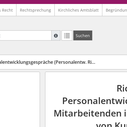
s Recht
Rechtsprechung
Kirchliches Amtsblatt
Begründu
Suche mit Platzhalter "*", Bsp. Pfarrer*,
Suchen
Weitere Suchoperatoren finden Sie in un
entwicklungsgespräche (Personalentw. Richtl.)
Ri
Personalentwi
Mitarbeitenden i
von Ku