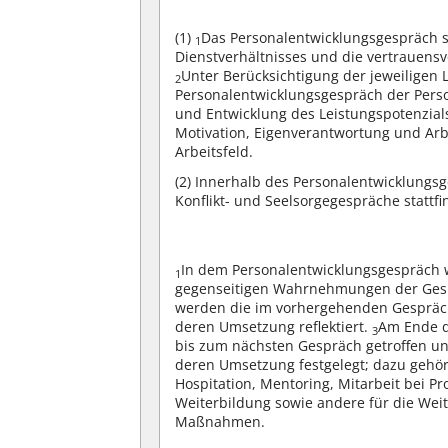
(1)
Das Personalentwicklungsgespräch s
1
Dienstverhältnisses und die vertrauens
Unter Berücksichtigung der jeweiligen 
2
Personalentwicklungsgespräch der Person
und Entwicklung des Leistungspotenzial
Motivation, Eigenverantwortung und Arb
Arbeitsfeld.
(2)
Innerhalb des Personalentwicklungsg
Konflikt- und Seelsorgegespräche stattfi
In dem Personalentwicklungsgespräch 
1
gegenseitigen Wahrnehmungen der Gespr
werden die im vorhergehenden Gespräc
deren Umsetzung reflektiert.
Am Ende d
3
bis zum nächsten Gespräch getroffen 
deren Umsetzung festgelegt; dazu gehör
Hospitation, Mentoring, Mitarbeit bei Pr
Weiterbildung sowie andere für die Wei
Maßnahmen.