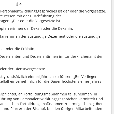
§ 4
Personalentwicklungsgespräches ist der oder die Vorgesetzte.
erte Person mit der Durchführung des
tragen.
Der oder die Vorgesetzte ist
3
farrerinnen der Dekan oder die Dekanin,
Pfarrerinnen der zuständige Dezernent oder die zuständige
at oder die Prälatin,
 Dezernenten und Dezernentinnen im Landeskirchenamt der
oder der Dienstvorgesetzte.
t grundsätzlich einmal jährlich zu führen.
Bei Vorliegen
2
elfall einvernehmlich für die Dauer höchstens eines Jahres
verpflichtet, an Fortbildungsmaßnahmen teilzunehmen, in
Führung von Personalentwicklungsgesprächen vermittelt und
me an solchen Fortbildungsmaßnahmen zu ermöglichen.
Über
2
 und Pfarrern der Bischof, bei den übrigen Mitarbeitenden