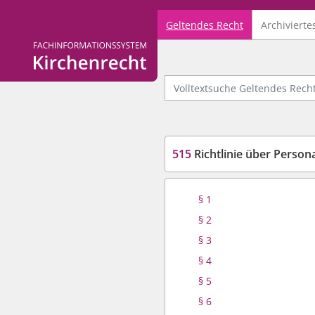
Geltendes Recht
Archivierte
Logo Fachinformationssystem Kirchenrecht
Volltextsuche Geltendes Recht
515
Richtlinie über Personal
§ 1
§ 2
§ 3
§ 4
§ 5
§ 6