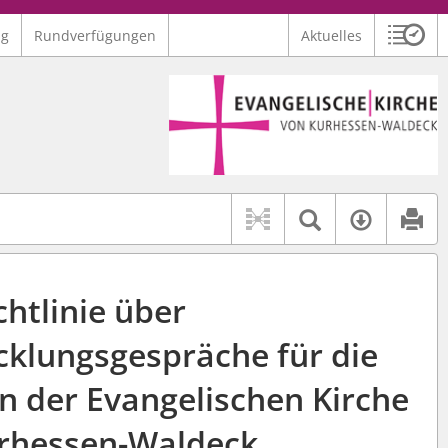
ng
Rundverfügungen
Aktuelles
Sitzu
Logo Ev. Kirche von Kurhessen-Waldeck
 findet auch: "Pfarrerinitiative" oder "Pfarrerausschuss".
serer Hilfe.
Textsuche 
Verfüg
chtlinie über
cklungsgespräche für die
n der Evangelischen Kirche
rhessen-Waldeck