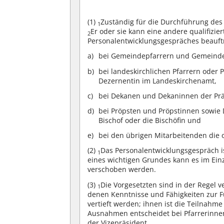
(1)
Zuständig für die Durchführung des 
1
Er oder sie kann eine andere qualifizi
2
Personalentwicklungsgespräches beauf
bei Gemeindepfarrern und Gemeindep
bei landeskirchlichen Pfarrern oder 
Dezernentin im Landeskirchenamt,
bei Dekanen und Dekaninnen der Präl
bei Pröpsten und Pröpstinnen sowie
Bischof oder die Bischöfin und
bei den übrigen Mitarbeitenden die 
(2)
Das Personalentwicklungsgespräch is
1
eines wichtigen Grundes kann es im Einz
verschoben werden.
(3)
Die Vorgesetzten sind in der Regel 
1
denen Kenntnisse und Fähigkeiten zur 
vertieft werden; ihnen ist die Teilnah
Ausnahmen entscheidet bei Pfarrerinnen
der Vizepräsident.