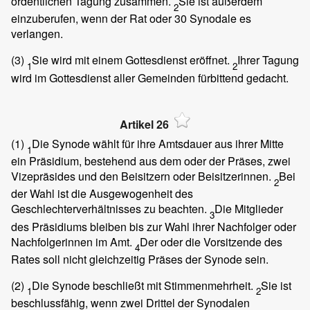
ordentlichen Tagung zusammen.
Sie ist außerdem
2
einzuberufen, wenn der Rat oder 30 Synodale es
verlangen.
(3)
Sie wird mit einem Gottesdienst eröffnet.
Ihrer Tagung
1
2
wird im Gottesdienst aller Gemeinden fürbittend gedacht.
Artikel 26
(1)
Die Synode wählt für ihre Amtsdauer aus ihrer Mitte
1
ein Präsidium, bestehend aus dem oder der Präses, zwei
Vizepräsides und den Beisitzern oder Beisitzerinnen.
Bei
2
der Wahl ist die Ausgewogenheit des
Geschlechterverhältnisses zu beachten.
Die Mitglieder
3
des Präsidiums bleiben bis zur Wahl ihrer Nachfolger oder
Nachfolgerinnen im Amt.
Der oder die Vorsitzende des
4
Rates soll nicht gleichzeitig Präses der Synode sein.
(2)
Die Synode beschließt mit Stimmenmehrheit.
Sie ist
1
2
beschlussfähig, wenn zwei Drittel der Synodalen