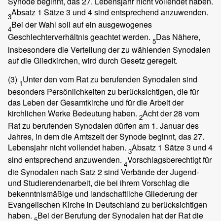
Synode beginnt, das 27. Lebensjahr nicht vollendet haben.
Absatz 1 Sätze 3 und 4 sind entsprechend anzuwenden.
3
Bei der Wahl soll auf ein ausgewogenes
4
Geschlechterverhältnis geachtet werden.
Das Nähere,
5
insbesondere die Verteilung der zu wählenden Synodalen
auf die Gliedkirchen, wird durch Gesetz geregelt.
(3)
Unter den vom Rat zu berufenden Synodalen sind
1
besonders Persönlichkeiten zu berücksichtigen, die für
das Leben der Gesamtkirche und für die Arbeit der
kirchlichen Werke Bedeutung haben.
Acht der 28 vom
2
Rat zu berufenden Synodalen dürfen am 1. Januar des
Jahres, in dem die Amtszeit der Synode beginnt, das 27.
Lebensjahr nicht vollendet haben.
Absatz 1 Sätze 3 und 4
3
sind entsprechend anzuwenden.
Vorschlagsberechtigt für
4
die Synodalen nach Satz 2 sind Verbände der Jugend-
und Studierendenarbeit, die bei ihrem Vorschlag die
bekenntnismäßige und landschaftliche Gliederung der
Evangelischen Kirche in Deutschland zu berücksichtigen
haben.
Bei der Berufung der Synodalen hat der Rat die
5