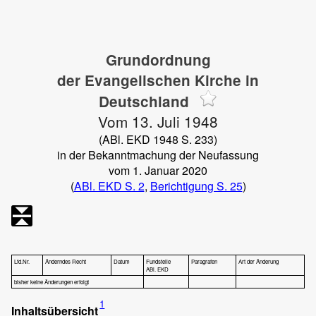
Grundordnung
der Evangelischen Kirche in
Deutschland
Vom 13. Juli 1948
(ABl. EKD 1948 S. 233)
in der Bekanntmachung der Neufassung
vom 1. Januar 2020
(
ABl. EKD S. 2
,
Berichtigung S. 25
)
Lfd.Nr.
Änderndes Recht
Datum
Fundstelle
Paragrafen
Art der Änderung
ABl. EKD
bisher keine Änderungen erfolgt
1
Inhaltsübersicht