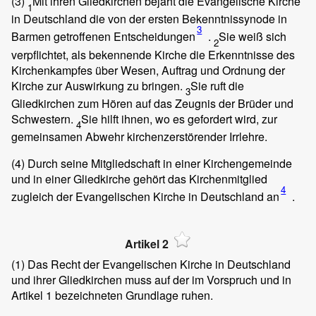
(3)
Mit ihren Gliedkirchen bejaht die Evangelische Kirche
1
in Deutschland die von der ersten Bekenntnissynode in
3
Barmen getroffenen Entscheidungen
.
Sie weiß sich
2
verpflichtet, als bekennende Kirche die Erkenntnisse des
Kirchenkampfes über Wesen, Auftrag und Ordnung der
Kirche zur Auswirkung zu bringen.
Sie ruft die
3
Gliedkirchen zum Hören auf das Zeugnis der Brüder und
Schwestern.
Sie hilft ihnen, wo es gefordert wird, zur
4
gemeinsamen Abwehr kirchenzerstörender Irrlehre.
(4)
Durch seine Mitgliedschaft in einer Kirchengemeinde
und in einer Gliedkirche gehört das Kirchenmitglied
4
zugleich der Evangelischen Kirche in Deutschland an
.
Artikel 2
(1)
Das Recht der Evangelischen Kirche in Deutschland
und ihrer Gliedkirchen muss auf der im Vorspruch und in
Artikel 1 bezeichneten Grundlage ruhen.