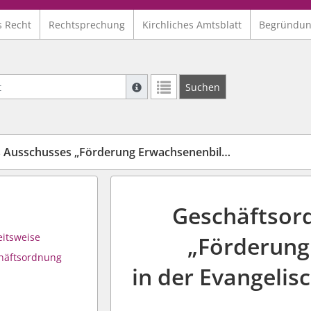
s Recht
Rechtsprechung
Kirchliches Amtsblatt
Begründu
Suche mit Platzhalter "*", Bsp. Pfarrer*,
Suchen
Weitere Suchoperatoren finden Sie in un
enenbildung in der Evangelischen Kirche von Kurhessen-Waldeck“ (GeschO Erwachsenenbildung EKKW)
Geschäftsor
eitsweise
„Förderung
häftsordnung
in der Evangelis