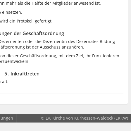
n mehr als die Hälfte der Mitglieder anwesend ist.
 einsetzen.
rd ein Protokoll gefertigt.
ungen der Geschäftsordnung
Dezernenten oder die Dezernentin des Dezernates Bildung
häftsordnung ist der Ausschuss anzuhören.
ion dieser Geschäftsordnung, mit dem Ziel, ihr Funktionieren
erzuentwickeln.
5 . Inkrafttreten
raft.
llungen
© Ev. Kirche von Kurhessen-Waldeck (EKKW)