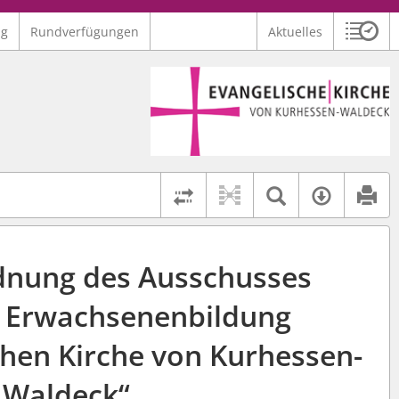
ng
Rundverfügungen
Aktuelles
Sitzu
Logo Ev. Kirche von Kurhessen-Waldeck
 findet auch: "Pfarrerinitiative" oder "Pfarrerausschuss".
serer Hilfe.
Textsuche 
Verfüg
Rechtsstände vergleich
dnung des Ausschusses
 Erwachsenenbildung
chen Kirche von Kurhessen-
Waldeck“