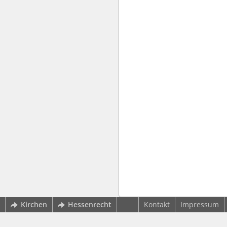
Kirchen
Hessenrecht
Kontakt
Impressum
wbv Kommunikation: Kirchenverwaltung LAW|PUBLISHER