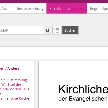
s Recht
Rechtsprechung
Kirchliches Amtsblatt
Begründu
latt
Suche mit Platzhalter "*", Bsp. Pfarrer*,
Suchen
Weitere Suchoperatoren finden Sie in un
en / Andere
r die Zustimmung
n Wechsel der
einde Viernau aus
n
vangelische Kirche