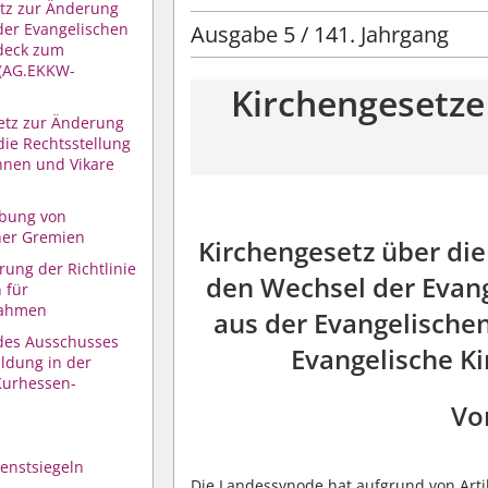
etz zur Änderung
der Evangelischen
Ausgabe 5 / 141. Jahrgang
deck zum
 (AG.EKKW-
Kirchengesetze
etz zur Änderung
die Rechtsstellung
nnen und Vikare
bung von
her Gremien
Kirchengesetz über di
ung der Richtlinie
den Wechsel der Evan
 für
nahmen
aus der Evangelischen
des Ausschusses
Evangelische K
ldung in der
Kurhessen-
Vo
enstsiegeln
Die Landessynode hat aufgrund von Arti