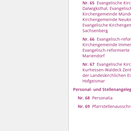
Nr. 65
Evangelische Ki
Dalwigksthal, Evangelis
Kirchengemeinde Münde
Kirchengemeinde Neuki
Evangelische Kirchenge
Sachsenberg
Nr. 66
Evangelisch-refo
Kirchengemeinde Imme
Evangelisch-reformiert
Mariendorf
Nr. 67
Evangelische Kir
Kurhessen-Waldeck Zent
der Landeskirchlichen E
Hofgeismar
Personal- und Stellenangele
Nr. 68
Personalia
Nr. 69
Pfarrstellenaussch