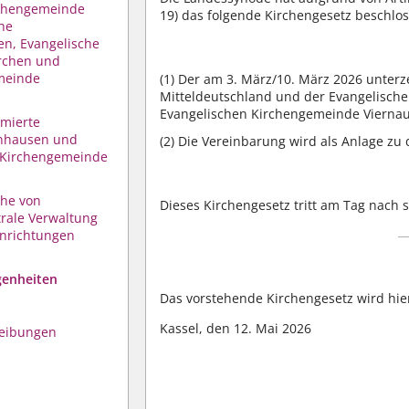
rchengemeinde
19) das folgende Kirchengesetz beschlo
che
n, Evangelische
rchen und
meinde
(1)
Der am 3. März/10. März 2026 unterz
Mitteldeutschland und der Evangelisch
Evangelischen Kirchengemeinde Viernau
rmierte
nhausen und
(2)
Die Vereinbarung wird als Anlage zu d
e Kirchengemeinde
che von
Dieses Kirchengesetz tritt am Tag nach s
rale Verwaltung
inrichtungen
genheiten
Das vorstehende Kirchengesetz wird hie
Kassel, den 12. Mai 2026
reibungen