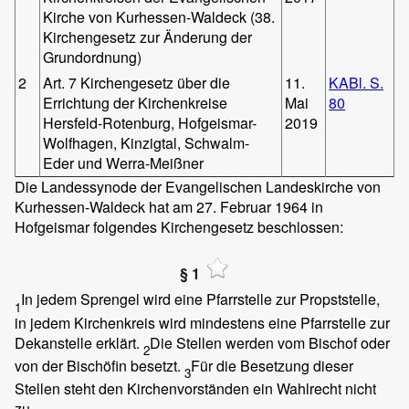
Kirche von Kurhessen-Waldeck (38.
Kirchengesetz zur Änderung der
Grundordnung)
2
Art. 7 Kirchengesetz über die
11.
KABl. S.
Errichtung der Kirchenkreise
Mai
80
Hersfeld-Rotenburg, Hofgeismar-
2019
Wolfhagen, Kinzigtal, Schwalm-
Eder und Werra-Meißner
Die Landessynode der Evangelischen Landeskirche von
Kurhessen-Waldeck hat am 27. Februar 1964 in
Hofgeismar folgendes Kirchengesetz beschlossen:
§ 1
In jedem Sprengel wird eine Pfarrstelle zur Propststelle,
1
in jedem Kirchenkreis wird mindestens eine Pfarrstelle zur
Dekanstelle erklärt.
Die Stellen werden vom Bischof oder
2
von der Bischöfin besetzt.
Für die Besetzung dieser
3
Stellen steht den Kirchenvorständen ein Wahlrecht nicht
zu.