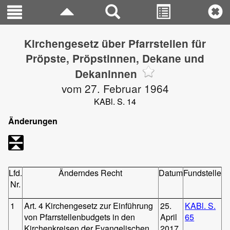
Kirchengesetz über Pfarrstellen für
Pröpste, Pröpstinnen, Dekane und
Dekaninnen
vom 27. Februar 1964
KABl. S. 14
Änderungen
Lfd.
Änderndes Recht
Datum
Fundstelle
Nr.
1
Art. 4 Kirchengesetz zur Einführung
25.
KABl. S.
von Pfarrstellenbudgets in den
April
65
Kirchenkreisen der Evangelischen
2017