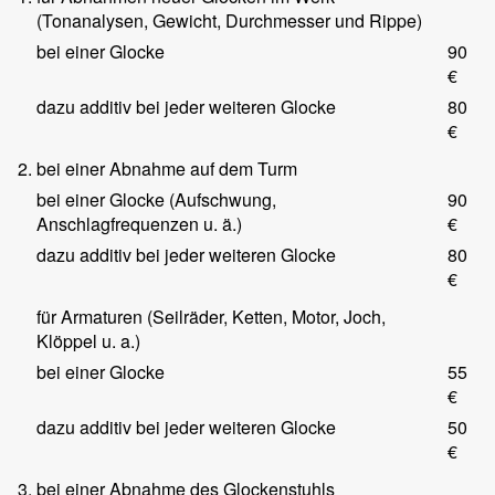
(Tonanalysen, Gewicht, Durchmesser und Rippe)
bei einer Glocke
90
€
dazu additiv bei jeder weiteren Glocke
80
€
2.
bei einer Abnahme auf dem Turm
bei einer Glocke (Aufschwung,
90
Anschlagfrequenzen u. ä.)
€
dazu additiv bei jeder weiteren Glocke
80
€
für Armaturen (Seilräder, Ketten, Motor, Joch,
Klöppel u. a.)
bei einer Glocke
55
€
dazu additiv bei jeder weiteren Glocke
50
€
3.
bei einer Abnahme des Glockenstuhls