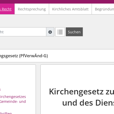
s Recht
Rechtsprechung
Kirchliches Amtsblatt
Begründu
Suche mit Platzhalter "*", Bsp. Pfarrer*,
Suchen
Weitere Suchoperatoren finden Sie in un
ngsgesetz (PfVerwÄnd-G)
Kirchengesetz z
s
Kirchengesetzes
und des Dien
 Gemeinde- und
hriften,