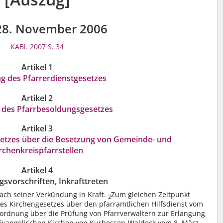
28. November 2006
KABl. 2007 S. 34
Artikel 1
g des Pfarrerdienstgesetzes
Artikel 2
des Pfarrbesoldungsgesetzes
Artikel 3
etzes über die Besetzung von Gemeinde- und
rchenkreispfarrstellen
Artikel 4
svorschriften, Inkrafttreten
nach seiner Verkündung in Kraft.
Zum gleichen Zeitpunkt
2
es Kirchengesetzes über den pfarramtlichen Hilfsdienst vom
Verordnung über die Prüfung von Pfarrverwaltern zur Erlangung
er Evangelischen Kirchen von Kurhessen-Waldeck vom 8. März