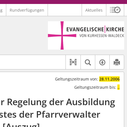
ng
Rundverfügungen
Aktuelles
Sitzu
Logo Ev. Kirche von Kurhessen-Waldeck
 findet auch: "Pfarrerinitiative" oder "Pfarrerausschuss".
serer Hilfe.
Textsuche 
Verfüg
Dokument-Beziehu
Geltungszeitraum von:
28.11.2006
Geltungszeitraum bis:
..
ur Regelung der Ausbildung
stes der Pfarrverwalter
[Auszug]