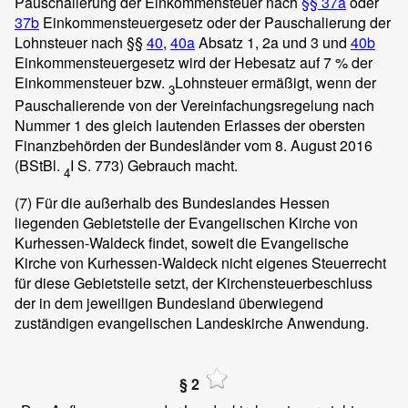
Pauschalierung der Einkommensteuer nach
§§ 37a
oder
37b
Einkommensteuergesetz oder der Pauschalierung der
Lohnsteuer nach §§
40
,
40a
Absatz 1, 2a und 3 und
40b
Einkommensteuergesetz wird der Hebesatz auf 7 % der
Einkommensteuer bzw.
Lohnsteuer ermäßigt, wenn der
3
Pauschalierende von der Vereinfachungsregelung nach
Nummer 1 des gleich lautenden Erlasses der obersten
Finanzbehörden der Bundesländer vom 8. August 2016
(BStBl.
I S. 773) Gebrauch macht.
4
(7) Für die außerhalb des Bundeslandes Hessen
liegenden Gebietsteile der Evangelischen Kirche von
Kurhessen-Waldeck findet, soweit die Evangelische
Kirche von Kurhessen-Waldeck nicht eigenes Steuerrecht
für diese Gebietsteile setzt, der Kirchensteuerbeschluss
der in dem jeweiligen Bundesland überwiegend
zuständigen evangelischen Landeskirche Anwendung.
§ 2