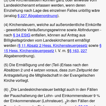
Landeskirchenamt erlassen werden, wenn deren
Einziehung nach Lage des einzelnen Falles unbillig wäre
(analog
§ 227 Abgabenordnung
).
(4) Kirchensteuern, welche auf außerordentliche Einkünfte
- gewerbliche Veräußerungsgewinne sowie Abfindungen -
nach
§ 34 EStG
entfallen, können auf Antrag aus
Billigkeitsgründen vom Landeskirchenamt ermäßigt
werden (
§ 11 Absatz 2 Hess. Kirchensteuergesetz
sowie
§
15 Hess. Kirchensteuergesetz
i. V. m. §
§ 163
,
227
Abgabenordnung).
(5) Die Ermäßigung und der (Teil-)Erlass nach den
Absätzen 2 und 4 setzen voraus, dass zum Zeitpunkt der
Antragstellung die Mitgliedschaft in der Evangelischen
Kirche vorliegt.
(6)
Die Landeskirchensteuer beträgt auch in den Fällen
1
der Pauschalierung der Lohn- und Einkommensteuer 9 %
der Einkommensteuer (Lohnsteuer).
In den Fällen der
2