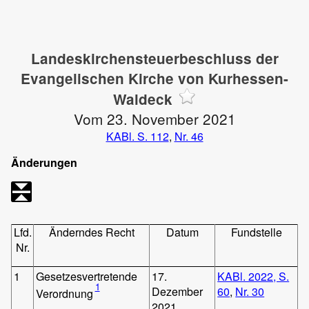
Landeskirchensteuerbeschluss der
Evangelischen Kirche von Kurhessen-
Waldeck
Vom 23. November 2021
KABl. S. 112
,
Nr. 46
Änderungen
Lfd.
Änderndes Recht
Datum
Fundstelle
Nr.
1
Gesetzesvertretende
17.
KABl. 2022, S.
1
Dezember
60
,
Nr. 30
Verordnung
2021