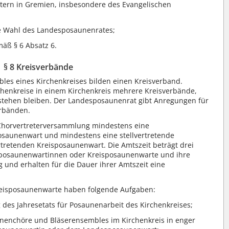
etern in Gremien, insbesondere des Evangelischen
ie Wahl des Landesposaunenrates;
äß § 6 Absatz 6.
§ 8 Kreisverbände
es eines Kirchenkreises bilden einen Kreisverband.
henkreise in einem Kirchenkreis mehrere Kreisverbände,
stehen bleiben. Der Landesposaunenrat gibt Anregungen für
erbänden.
Chorvertreterversammlung mindestens eine
osaunenwart und mindestens eine stellvertretende
rtretenden Kreisposaunenwart. Die Amtszeit beträgt drei
eisposaunenwartinnen oder Kreisposaunenwarte und ihre
g und erhalten für die Dauer ihrer Amtszeit eine
eisposaunenwarte haben folgende Aufgaben:
des Jahresetats für Posaunenarbeit des Kirchenkreises;
unenchöre und Bläserensembles im Kirchenkreis in enger