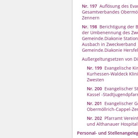
Nr. 197
Auflösung des Eva
Gesamtverbandes Obermöll
Zennern
Nr. 198
Berichtigung der
der Umbenennung des Zw
Gemeinde.Diakonie Statio
Ausbach in Zweckverband
Gemeinde.Diakonie Hersfe
Außergeltungsetzen von Di
Nr. 199
Evangelische Ki
Kurhessen-Waldeck Klin
Zwesten
Nr. 200
Evangelischer S
Kassel -Stadtjugendpfar
Nr. 201
Evangelischer 
Obermöllrich-Cappel-Ze
Nr. 202
Pfarramt Verein
und Althanauer Hospital
Personal- und Stellenangele