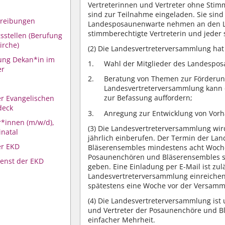
Vertreterinnen und Vertreter ohne Stim
sind zur Teilnahme eingeladen. Sie sin
hreibungen
Landesposaunenwarte nehmen an den La
stimmberechtigte Vertreterin und jeder 
sstellen (Berufung
irche)
(2)
Die Landesvertreterversammlung hat
ung Dekan*in im
Wahl der Mitglieder des Landespos
er
Beratung von Themen zur Förderung
Landesvertreterversammlung kann
zur Befassung auffordern;
r Evangelischen
deck
Anregung zur Entwicklung von Vorh
*innen (m/w/d),
(3)
Die Landesvertreterversammlung wird 
natal
jährlich einberufen. Der Termin der L
er EKD
Bläserensembles mindestens acht Woch
Posaunenchören und Bläserensembles s
enst der EKD
geben. Eine Einladung per E-Mail ist zul
Landesvertreterversammlung einreichen,
spätestens eine Woche vor der Versamm
(4)
Die Landesvertreterversammlung ist 
und Vertreter der Posaunenchöre und Bl
einfacher Mehrheit.