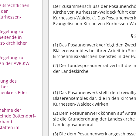
itsrechtlichen
Der Zusammenschluss der Posaunenchör
 der
Kirche von Kurhessen-Waldeck führt de
Kurhessen-
Kurhessen-Waldeck“. Das Posaunenwerk i
Evangelischen Kirche von Kurhessen-Wa
Regelung zur
§ 
beitende in
st-kirchlicher
(1)
Das Posaunenwerk verfolgt den Zwec
Bläserensembles bei ihrer Arbeit im Si
kirchenmusikalischen Dienstes in der E
Regelung zur
en der AVR.KW
(2)
Der Landesposaunenrat vertritt die 
der Landeskirche.
zung des
cher
(1)
Das Posaunenwerk stellt den freiwil
henkreis Eder
Bläserensembles dar, die in den Kirch
Kurhessen-Waldeck wirken.
fnahme der
(2)
Dem Posaunenwerk können auf Antrag
einde Bottendorf-
sie die Grundordnung der Landeskirche
erband
Landesposaunenrat.
stätten im
(3)
Die dem Posaunenwerk angeschlossen