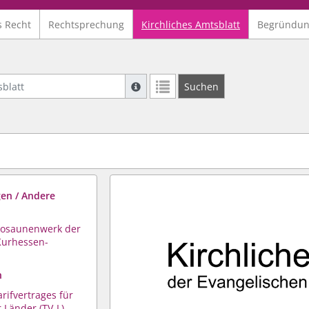
s Recht
Rechtsprechung
Kirchliches Amtsblatt
Begründu
latt
Suche mit Platzhalter "*", Bsp. Pfarrer*,
Suchen
Weitere Suchoperatoren finden Sie in un
en / Andere
Posaunenwerk der
Kurhessen-
n
ifvertrages für
 Länder (TV-L)