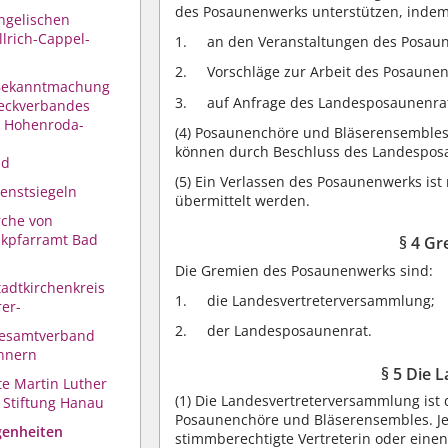
des Posaunenwerks unterstützen, indem
ngelischen
rich-Cappel-
an den Veranstaltungen des Posau
Vorschläge zur Arbeit des Posaunen
 Bekanntmachung
auf Anfrage des Landesposaunenrate
eckverbandes
n Hohenroda-
(4)
Posaunenchöre und Bläserensembles, d
können durch Beschluss des Landespos
ld
(5)
Ein Verlassen des Posaunenwerks ist
enstsiegeln
übermittelt werden.
rche von
ikpfarramt Bad
§ 4 G
Die Gremien des Posaunenwerks sind:
tadtkirchenkreis
die Landesvertreterversammlung;
rer-
der Landesposaunenrat.
Gesamtverband
nnern
§ 5 Die 
te Martin Luther
(1)
Die Landesvertreterversammlung ist
 Stiftung Hanau
Posaunenchöre und Bläserensembles. Je
genheiten
stimmberechtigte Vertreterin oder einen