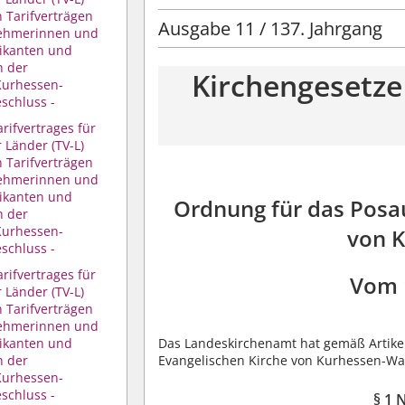
 Tarifverträgen
Ausgabe 11 / 137. Jahrgang
tnehmerinnen und
ikanten und
h der
Kirchengesetze
Kurhessen-
schluss -
ifvertrages für
 Länder (TV-L)
 Tarifverträgen
tnehmerinnen und
ikanten und
Ordnung für das Posa
h der
Kurhessen-
von 
schluss -
ifvertrages für
Vom 
 Länder (TV-L)
 Tarifverträgen
tnehmerinnen und
ikanten und
Das Landeskirchenamt hat gemäß Artike
h der
Evangelischen Kirche von Kurhessen-Wa
Kurhessen-
schluss -
§ 1 