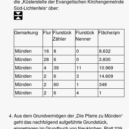
die „Küsterstelle der Evangelischen Kirchengemeinde
Süd-Lichtenfels“ über:
Gemarkung
Flur
Flurstück
Flurstück
Fläche/qm
Zähler
Nenner
Münden
16
8
0
8.632
Münden
28
6
0
3.830
Münden
4
39
11
10.969
Münden
2
6
3
14.609
Münden
2
60
1
348
Münden
2
6
4
1
Aus dem Grundvermögen der „Die Pfarre zu Münden“
geht das nachfolgend aufgeführte Grundstück,
eingetragen im Grundbuch von Neukirchen, Blatt 329,