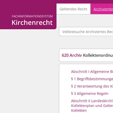
Geltendes Recht
Archivierte
Logo Fachinformationssystem Kirchenrecht
Volltextsuche Archiviertes Recht
620 Archiv
Kollektenordnun
Abschnitt I Allgemeine
§ 1 Begriffsbestimmung
§ 2 Verantwortung des K
§ 3 Allgemeine Regeln
Abschnitt II Landeskirchl
Kollektenplan und Gotte
Kollekten