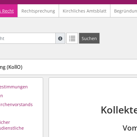
s Recht
Rechtsprechung
Kirchliches Amtsblatt
Begründu
Suche mit Platzhalter "*", Bsp. Pfarrer*,
Suchen
Weitere Suchoperatoren finden Sie in un
g (KollO)
 Bestimmungen
en
irchenvorstands
Kollekt
icher
Vom
sdienstliche