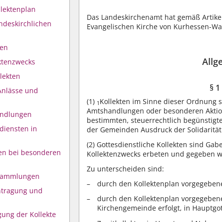
llektenplan
Das Landeskirchenamt hat gemäß Artike
ndeskirchlichen
Evangelischen Kirche von Kurhessen-Wa
ten
Allg
ektenzwecks
lekten
§ 1
 Anlässe und
(1)
Kollekten im Sinne dieser Ordnung 
1
Amtshandlungen oder besonderen Aktio
andlungen
bestimmten, steuerrechtlich begünstig
sdiensten in
der Gemeinden Ausdruck der Solidaritä
(2)
Gottesdienstliche Kollekten sind Gab
n bei besonderen
Kollektenzwecks erbeten und gegeben 
Zu unterscheiden sind:
nsammlungen
durch den Kollektenplan vorgegebene 
intragung und
durch den Kollektenplan vorgegeben
n
Kirchengemeinde erfolgt, in Hauptgot
gung der Kollekte