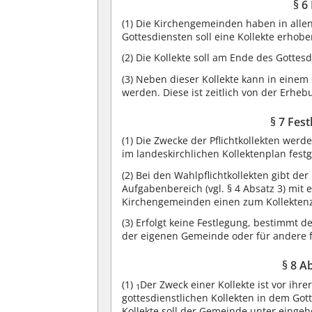
§ 6
(1)
Die Kirchengemeinden haben in allen
Gottesdiensten soll eine Kollekte erhob
(2)
Die Kollekte soll am Ende des Gottes
(3)
Neben dieser Kollekte kann in einem G
werden. Diese ist zeitlich von der Erheb
§ 7 Fes
(1)
Die Zwecke der Pflichtkollekten werde
im landeskirchlichen Kollektenplan festg
(2)
Bei den Wahlpflichtkollekten gibt der
Aufgabenbereich (vgl. § 4 Absatz 3) mit
Kirchengemeinden einen zum Kollekten
(3)
Erfolgt keine Festlegung, bestimmt d
der eigenen Gemeinde oder für andere fre
§ 8 A
(1)
Der Zweck einer Kollekte ist vor ih
1
gottesdienstlichen Kollekten in dem Got
Kollekte soll der Gemeinde unter eing