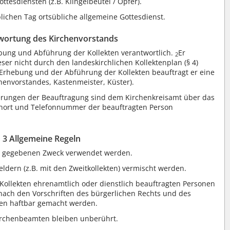
tesdiensten (z.B. Klingelbeutel / Opfer).
ichen Tag ortsübliche allgemeine Gottesdienst.
twortung des Kirchenvorstands
ebung und Abführung der Kollekten verantwortlich.
Er
2
ser nicht durch den landeskirchlichen Kollektenplan (§ 4)
 Erhebung und der Abführung der Kollekten beauftragt er eine
chenvorstandes, Kastenmeister, Küster).
derungen der Beauftragung sind dem Kirchenkreisamt über das
ort und Telefonnummer der beauftragten Person
§ 3 Allgemeine Regeln
nt gegebenen Zweck verwendet werden.
ldern (z.B. mit den Zweitkollekten) vermischt werden.
 Kollekten ehrenamtlich oder dienstlich beauftragten Personen
e nach den Vorschriften des bürgerlichen Rechts und des
den haftbar gemacht werden.
irchenbeamten bleiben unberührt.