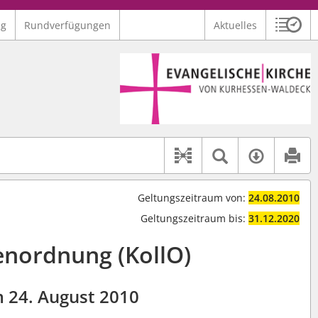
ng
Rundverfügungen
Aktuelles
Sitzu
Logo Ev. Kirche von Kurhessen-Waldeck
 findet auch: "Pfarrerinitiative" oder "Pfarrerausschuss".
serer Hilfe.
Textsuche 
Verfüg
Dokument-Beziehu
Geltungszeitraum von:
24.08.2010
Geltungszeitraum bis:
31.12.2020
enordnung (KollO)
 24. August 2010