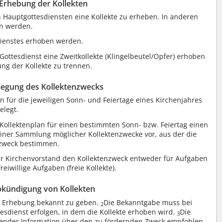
 Erhebung der Kollekten
 Hauptgottesdiensten eine Kollekte zu erheben. In anderen
en werden.
dienstes erhoben werden.
ottesdienst eine Zweitkollekte (Klingelbeutel/Opfer) erhoben
ung der Kollekte zu trennen.
tlegung des Kollektenzwecks
n für die jeweiligen Sonn- und Feiertage eines Kirchenjahres
elegt.
 Kollektenplan für einen bestimmten Sonn- bzw. Feiertag einen
 einer Sammlung möglicher Kollektenzwecke vor, aus der die
zweck bestimmen.
er Kirchenvorstand den Kollektenzweck entweder für Aufgaben
iwillige Aufgaben (freie Kollekte).
bkündigung von Kollekten
rer Erhebung bekannt zu geben.
Die Bekanntgabe muss bei
2
tesdienst erfolgen, in dem die Kollekte erhoben wird.
Die
3
ehender Information über den zu fördernden Zweck empfohlen