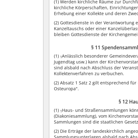
(1)
Werden kirchliche Räume zur Durchfü
kirchliche Körperschaften, Einrichtung
Erhebung einer Kollekte und deren Zwec
(2)
Gottesdienste in der Verantwortung e
Kanzeltauschs oder einer Kanzelüberla
bleiben Gottesdienste der Kirchengemein
§ 11 Spendensamml
(1)
Anlässlich besonderer Gemeindevera
1
Jugendtag usw.) kann der Kirchenvorst
sind alsbald nach Abschluss der Verans
Kollektenverfahren zu verbuchen.
(2)
Absatz 1 Satz 2 gilt entsprechend für 
Osteuropa".
§ 12 Ha
(1)
Haus- und Straßensammlungen können
1
(Diakoniesammlung), vom Kirchenvorst
Sammlungen sind die staatlichen Gese
(2)
Die Erträge der landeskirchlich ang
Sammlungsunterlagen alsbald nach Abs