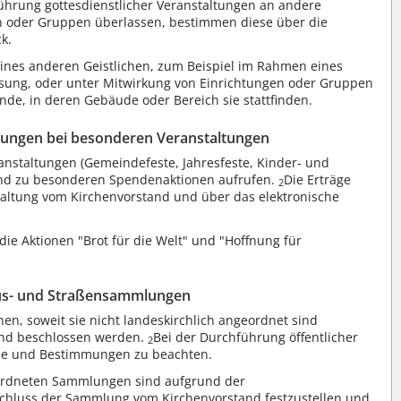
hrung gottesdienstlicher Veranstaltungen an andere
en oder Gruppen überlassen, bestimmen diese über die
k.
ines anderen Geistlichen, zum Beispiel im Rahmen eines
ssung, oder unter Mitwirkung von Einrichtungen oder Gruppen
de, in deren Gebäude oder Bereich sie stattfinden.
ungen bei besonderen Veranstaltungen
nstaltungen (Gemeindefeste, Jahresfeste, Kinder- und
and zu besonderen Spendenaktionen aufrufen.
Die Erträge
2
taltung vom Kirchenvorstand und über das elektronische
die Aktionen "Brot für die Welt" und "Hoffnung für
us- und Straßensammlungen
, soweit sie nicht landeskirchlich angeordnet sind
and beschlossen werden.
Bei der Durchführung öffentlicher
2
tze und Bestimmungen zu beachten.
eordneten Sammlungen sind aufgrund der
chluss der Sammlung vom Kirchenvorstand festzustellen und