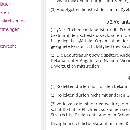
Zweitkollekten in Haupt- und Nebengot
lätter
(3)
Hauptgottesdienst ist der am maßgebl
ekten
henkreisamtes
§ 2 Veran
timmungen
(1)
Der Kirchenvorstand ist für die Erh
1
bestimmt den Kollektenzweck, sofern die
festgelegt ist.
Mit der Organisation der
3
senrecht
geeignete Person (z. B. Mitglied des Kir
(2) Die Beauftragung sowie spätere Än
Dekanat unter Angabe von Namen, Wohn
unverzüglich mitzuteilen.
(1)
Kollekten dürfen nur für den bekan
(2)
Kollekten dürfen nicht mit anderen Ge
(3)
Verletzen die mit der Verwaltung der
schuldhaft ihre Pflichten, so können si
Strafrechts für den entstandenen Scha
Disziplinarrechtliche Maßnahmen bei K