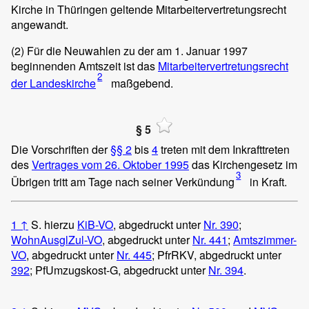
Kirche in Thüringen geltende Mitarbeitervertretungsrecht
angewandt.
(2)
Für die Neuwahlen zu der am 1. Januar 1997
beginnenden Amtszeit ist das
Mitarbeitervertretungsrecht
2
der Landeskirche
maßgebend.
§ 5
Die Vorschriften der
§§ 2
bis
4
treten mit dem Inkrafttreten
des
Vertrages vom 26. Oktober 1995
das Kirchengesetz im
3
Übrigen tritt am Tage nach seiner Verkündung
in Kraft.
1
↑
S. hierzu
KiB-VO
, abgedruckt unter
Nr. 390
;
WohnAusglZul-VO
, abgedruckt unter
Nr. 441
;
Amtszimmer-
VO
, abgedruckt unter
Nr. 445
; PfrRKV, abgedruckt unter
392
; PfUmzugskost-G, abgedruckt unter
Nr. 394
.